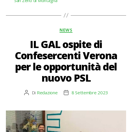
San Zeno di Montagna
Categorie
NEWS
IL GAL ospite di
Confesercenti Verona
per le opportunità del
nuovo PSL
Di
Redazione
8 Settembre 2023
Autore
Data
articolo
dell'articolo