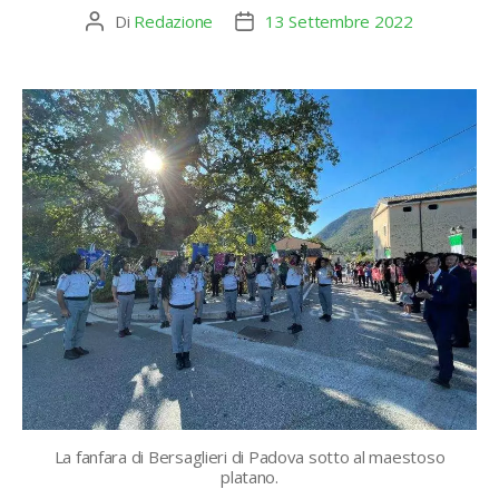
Di
Redazione
13 Settembre 2022
Autore
Data
articolo
dell'articolo
La fanfara di Bersaglieri di Padova sotto al maestoso
platano.