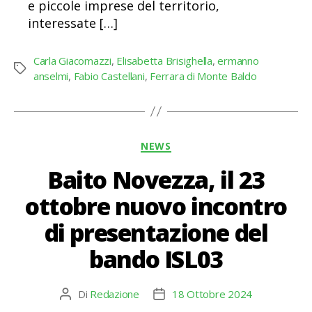
e piccole imprese del territorio,
interessate […]
Carla Giacomazzi
,
Elisabetta Brisighella
,
ermanno
Tag
anselmi
,
Fabio Castellani
,
Ferrara di Monte Baldo
Categorie
NEWS
Baito Novezza, il 23
ottobre nuovo incontro
di presentazione del
bando ISL03
Di
Redazione
18 Ottobre 2024
Autore
Data
articolo
dell'articolo