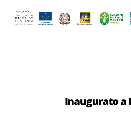
GAL
Baldo-
Lessina
Inaugurato a 