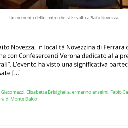
Un momento dell'incontro che si è svolto a Baito Novezza.
Baito Novezza, in località Novezzina di Ferrar
one con Confesercenti Verona dedicato alla p
rali”. L’evento ha visto una significativa par
sate […]
a Giacomazzi
,
Elisabetta Brisighella
,
ermanno anselmi
,
Fabio Ca
ara di Monte Baldo