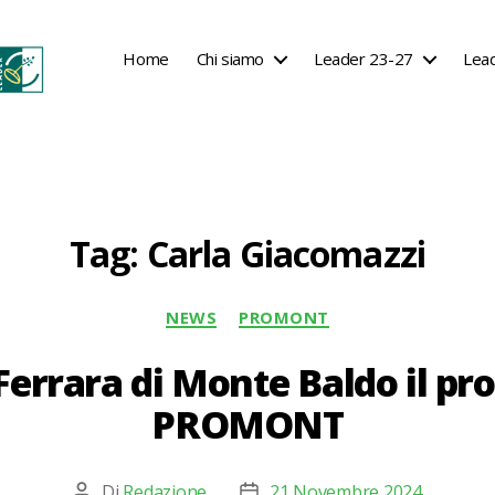
Home
Chi siamo
Leader 23-27
Lea
Tag:
Carla Giacomazzi
Categorie
NEWS
PROMONT
Ferrara di Monte Baldo il pr
PROMONT
Di
Redazione
21 Novembre 2024
Autore
Data