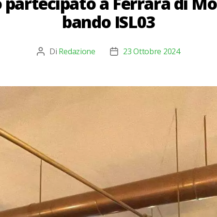
 partecipato a Ferrara di Mon
bando ISL03
Di
Redazione
23 Ottobre 2024
Autore
Data
articolo
dell'articolo