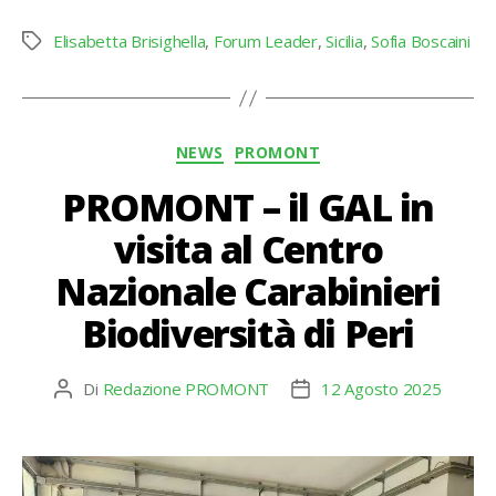
Elisabetta Brisighella
,
Forum Leader
,
Sicilia
,
Sofia Boscaini
Tag
Categorie
NEWS
PROMONT
PROMONT – il GAL in
visita al Centro
Nazionale Carabinieri
Biodiversità di Peri
Di
Redazione PROMONT
12 Agosto 2025
Autore
Data
articolo
dell'articolo