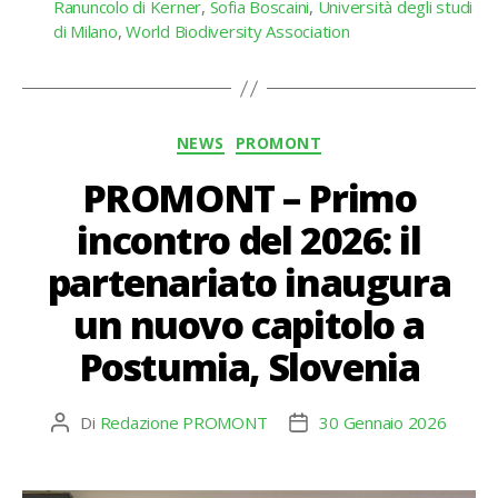
Ranuncolo di Kerner
,
Sofia Boscaini
,
Università degli studi
di Milano
,
World Biodiversity Association
Categorie
NEWS
PROMONT
PROMONT – Primo
incontro del 2026: il
partenariato inaugura
un nuovo capitolo a
Postumia, Slovenia
Di
Redazione PROMONT
30 Gennaio 2026
Autore
Data
articolo
dell'articolo