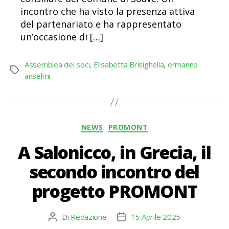
incontro che ha visto la presenza attiva
del partenariato e ha rappresentato
un’occasione di […]
Assemblea dei soci
,
Elisabetta Brisighella
,
ermanno
Tag
anselmi
Categorie
NEWS
PROMONT
A Salonicco, in Grecia, il
secondo incontro del
progetto PROMONT
Di
Redazione
15 Aprile 2025
Autore
Data
articolo
dell'articolo