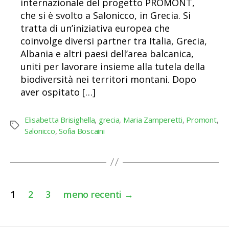
internazionale del progetto PROMONT,
che si è svolto a Salonicco, in Grecia. Si
tratta di un’iniziativa europea che
coinvolge diversi partner tra Italia, Grecia,
Albania e altri paesi dell’area balcanica,
uniti per lavorare insieme alla tutela della
biodiversità nei territori montani. Dopo
aver ospitato […]
Elisabetta Brisighella
,
grecia
,
Maria Zamperetti
,
Promont
,
Tag
Salonicco
,
Sofia Boscaini
Paginazione
1
2
3
meno recenti
→
degli