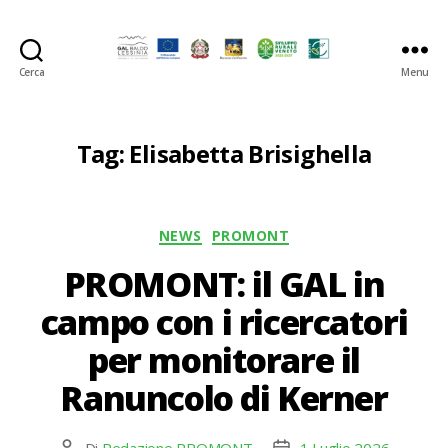
Cerca
Menu
GAL
Baldo-
Lessina
Tag:
Elisabetta Brisighella
Categorie
NEWS
PROMONT
PROMONT: il GAL in
campo con i ricercatori
per monitorare il
Ranuncolo di Kerner