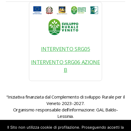
INTERVENTO SRG05
INTERVENTO SRG06 AZIONE
B
“Iniziativa finanziata dal Complemento di sviluppo Rurale per il
Veneto 2023-2027.
Organismo responsabile dell’informazione: GAL Baldo-
Lessinia.
Autorità di gestione: Regione Veneto – Direzione AdG FEASR
Il Sito non utilizza cookie di profilazione. Proseguendo accetti la
Bonifica e Irrigazione”