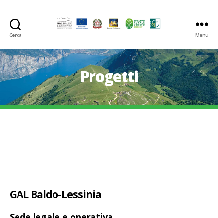
Cerca
Menu
GAL
Baldo-
Lessina
Progetti
GAL Baldo-Lessinia
Sede legale e operativa