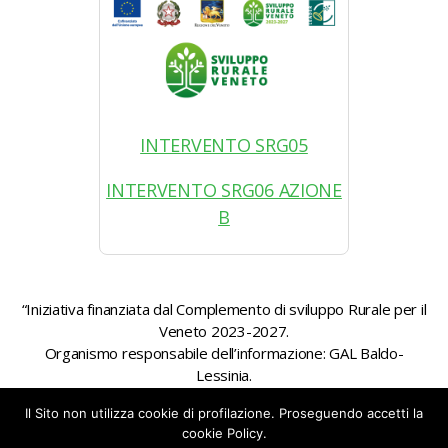
INTERVENTO SRG05
INTERVENTO SRG06 AZIONE
B
“Iniziativa finanziata dal Complemento di sviluppo Rurale per il
Veneto 2023-2027.
Organismo responsabile dell’informazione: GAL Baldo-
Lessinia.
Autorità di gestione: Regione Veneto – Direzione AdG FEASR
Il Sito non utilizza cookie di profilazione. Proseguendo accetti la
Bonifica e Irrigazione”
cookie Policy.