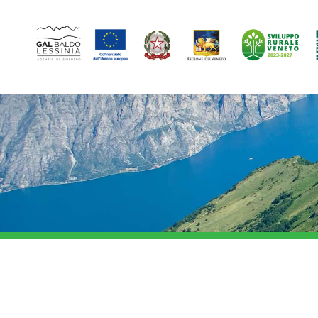
GAL
Baldo-
Lessina