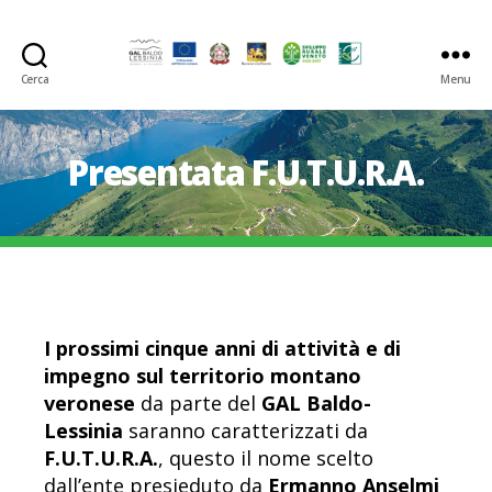
Cerca
Menu
GAL
Baldo-
Lessina
Presentata F.U.T.U.R.A.
I prossimi cinque anni di attività e di
impegno sul territorio montano
veronese
da parte del
GAL Baldo-
Lessinia
saranno caratterizzati da
F.U.T.U.R.A.
, questo il nome scelto
dall’ente presieduto da
Ermanno Anselmi