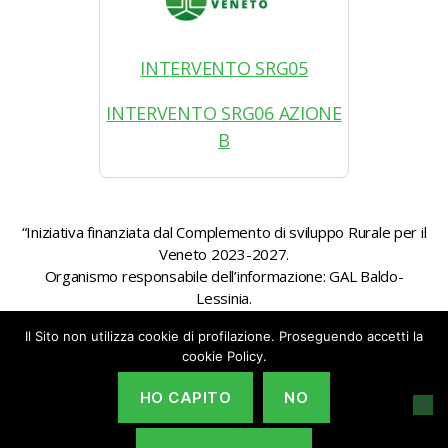
INTERVENTO SRG05
INTERVENTO SRG06 AZIONE
B
“Iniziativa finanziata dal Complemento di sviluppo Rurale per il
Veneto 2023-2027.
Organismo responsabile dell’informazione: GAL Baldo-
Lessinia.
Autorità di gestione: Regione Veneto – Direzione AdG FEASR
Il Sito non utilizza cookie di profilazione. Proseguendo accetti la
Bonifica e Irrigazione”
cookie Policy.
HO CAPITO
NO