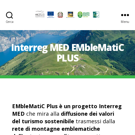
Cerca
Menu
GAL
Baldo-
Lessina
Interreg MED EMbleMatiC
PLUS
EMbleMatiC Plus è un progetto Interreg
MED
che mira alla
diffusione dei valori
del turismo sostenibile
trasmessi dalla
rete di montagne emblematiche