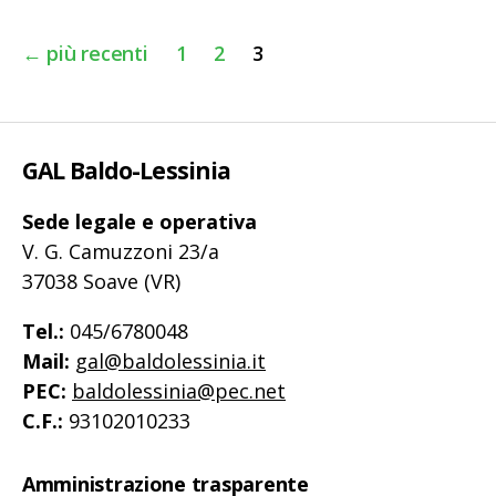
Paginazione
←
più recenti
1
2
3
degli
articoli
GAL Baldo-Lessinia
Sede legale e operativa
V. G. Camuzzoni 23/a
37038 Soave (VR)
Tel.:
045/6780048
Mail:
gal@baldolessinia.it
PEC:
baldolessinia@pec.net
C.F.:
93102010233
Amministrazione trasparente