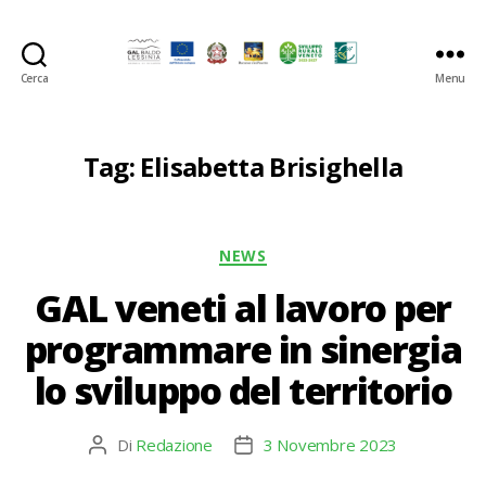
Cerca
Menu
GAL
Baldo-
Lessina
Tag:
Elisabetta Brisighella
Categorie
NEWS
GAL veneti al lavoro per
programmare in sinergia
lo sviluppo del territorio
Di
Redazione
3 Novembre 2023
Autore
Data
articolo
dell'articolo