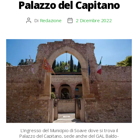
Palazzo del Capitano
Di
Redazione
2 Dicembre 2022
Autore
Data
articolo
dell'articolo
L'ingresso del Municipio di Soave dove si trova il
Palazzo del Capitano, sede anche del GAL Baldo-