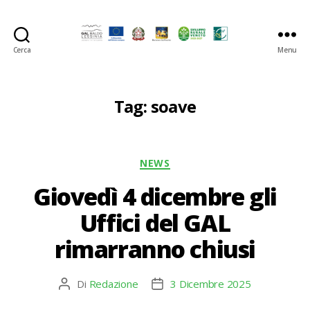
Cerca
Menu
GAL
Baldo-
Lessina
Tag:
soave
Categorie
NEWS
Giovedì 4 dicembre gli
Uffici del GAL
rimarranno chiusi
Di
Redazione
3 Dicembre 2025
Autore
Data
articolo
dell'articolo