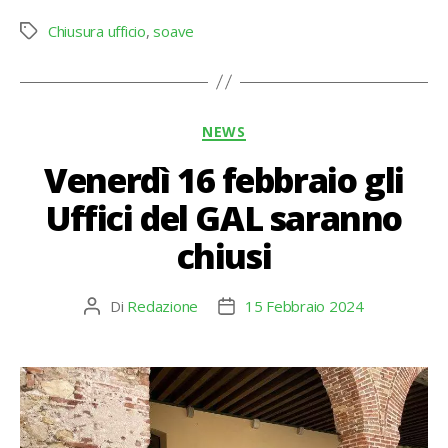
Chiusura ufficio
,
soave
Tag
Categorie
NEWS
Venerdì 16 febbraio gli
Uffici del GAL saranno
chiusi
Di
Redazione
15 Febbraio 2024
Autore
Data
articolo
dell'articolo