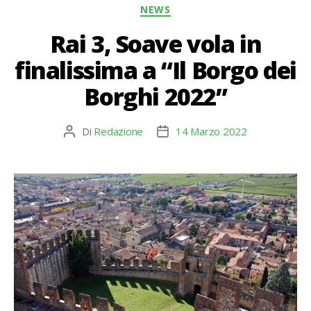
Categorie
NEWS
Rai 3, Soave vola in
finalissima a “Il Borgo dei
Borghi 2022”
Di
Redazione
14 Marzo 2022
Autore
Data
articolo
dell'articolo