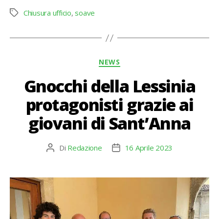
Chiusura ufficio
,
soave
Tag
Categorie
NEWS
Gnocchi della Lessinia
protagonisti grazie ai
giovani di Sant’Anna
Di
Redazione
16 Aprile 2023
Autore
Data
articolo
dell'articolo