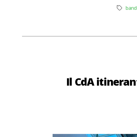
band
Tag
Il CdA itinera