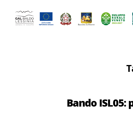
GAL
Baldo-
Lessina
T
Bando ISL05: p