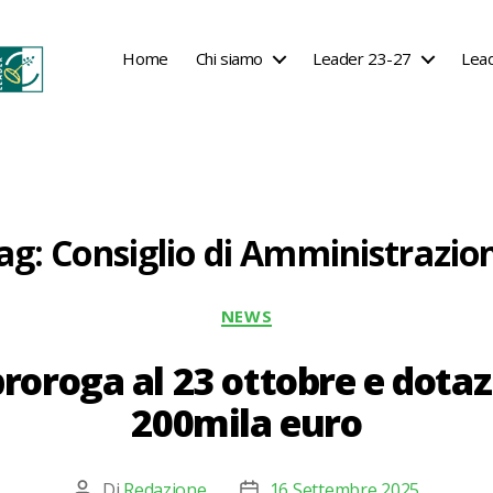
Home
Chi siamo
Leader 23-27
Lea
ag:
Consiglio di Amministrazio
Categorie
NEWS
roroga al 23 ottobre e dota
200mila euro
Di
Redazione
16 Settembre 2025
Autore
Data