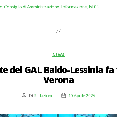
o
,
Consiglio di Amministrazione
,
Informazione
,
Isl 05
Categorie
NEWS
nte del GAL Baldo-Lessinia f
Verona
Di
Redazione
10 Aprile 2025
Autore
Data
articolo
dell'articolo