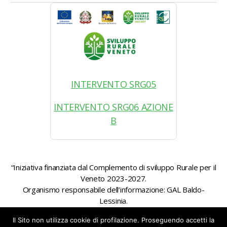
INTERVENTO SRG05
INTERVENTO SRG06 AZIONE
B
“Iniziativa finanziata dal Complemento di sviluppo Rurale per il
Veneto 2023-2027.
Organismo responsabile dell’informazione: GAL Baldo-
Lessinia.
Autorità di gestione: Regione Veneto – Direzione AdG FEASR
Il Sito non utilizza cookie di profilazione. Proseguendo accetti la
Bonifica e Irrigazione”