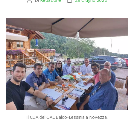
Di
Redazione
29 Giugno 2022
Autore
Data
articolo
dell'articolo
Il CDA del GAL Baldo-Lessinia a Novezza.