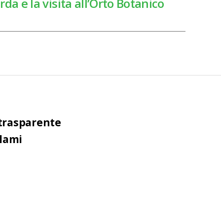
da e la visita all’Orto Botanico
trasparente
clami