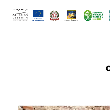
GAL
Baldo-
Lessina
O