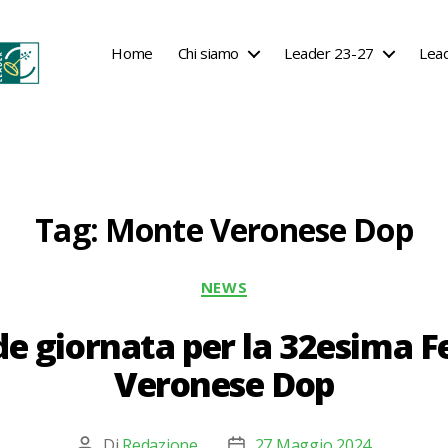
Home
Chi siamo
Leader 23-27
Lea
Tag:
Monte Veronese Dop
Categorie
NEWS
de giornata per la 32esima F
Veronese Dop
Di
Redazione
27 Maggio 2024
Autore
Data