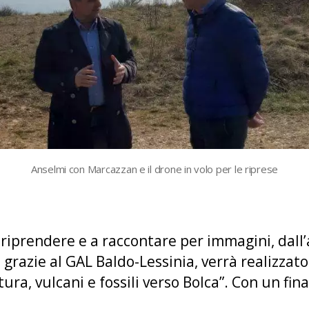
Anselmi con Marcazzan e il drone in volo per le riprese
riprendere e a raccontare per immagini, dall’
, grazie al GAL Baldo-Lessinia, verrà realizzato
ura, vulcani e fossili verso Bolca”. Con un f