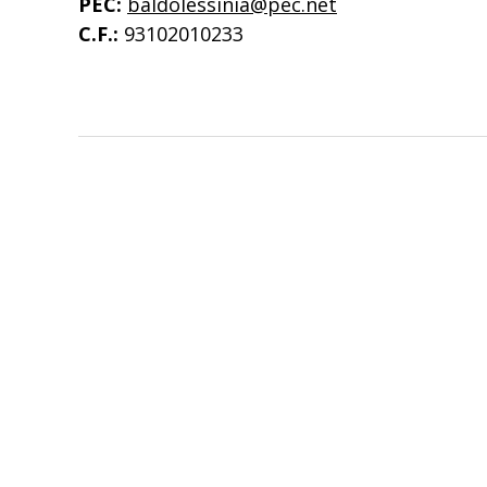
PEC:
baldolessinia@pec.net
C.F.:
93102010233