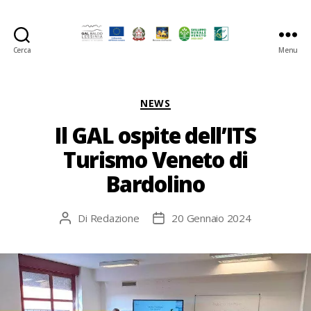
Cerca
Menu
GAL
Baldo-
Lessina
Categorie
NEWS
Il GAL ospite dell’ITS
Turismo Veneto di
Bardolino
Di
Redazione
20 Gennaio 2024
Autore
Data
articolo
dell'articolo