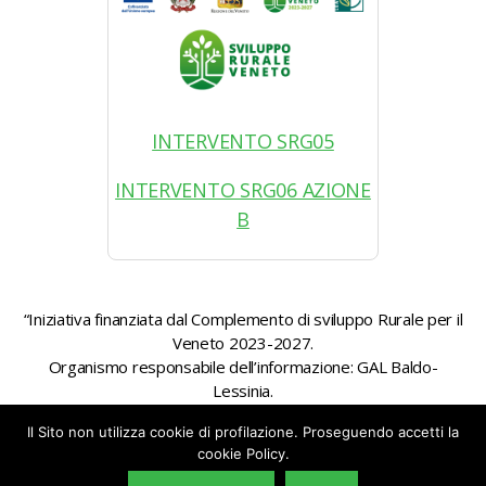
INTERVENTO SRG05
INTERVENTO SRG06 AZIONE
B
“Iniziativa finanziata dal Complemento di sviluppo Rurale per il
Veneto 2023-2027.
Organismo responsabile dell’informazione: GAL Baldo-
Lessinia.
Autorità di gestione: Regione Veneto – Direzione AdG FEASR
Il Sito non utilizza cookie di profilazione. Proseguendo accetti la
Bonifica e Irrigazione”
cookie Policy.