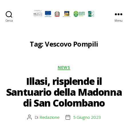
Cerca
Menu
GAL
Baldo-
Lessina
Tag:
Vescovo Pompili
Categorie
NEWS
Illasi, risplende il
Santuario della Madonna
di San Colombano
Di
Redazione
5 Giugno 2023
Autore
Data
articolo
dell'articolo