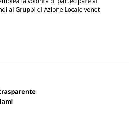
mblea la volontà di partecipare al
di ai Gruppi di Azione Locale veneti
trasparente
clami