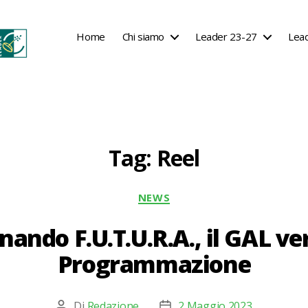
Home
Chi siamo
Leader 23-27
Lea
Tag:
Reel
Categorie
NEWS
nando F.U.T.U.R.A., il GAL v
Programmazione
Di
Redazione
2 Maggio 2023
Autore
Data