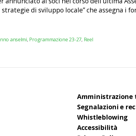
nnunciato ai soci nel corso dell’ultima Asse
trategie di sviluppo locale” che assegna i fon
nno anselmi
,
Programmazione 23-27
,
Reel
Amministrazione 
Segnalazioni e re
Whistleblowing
Accessibilità