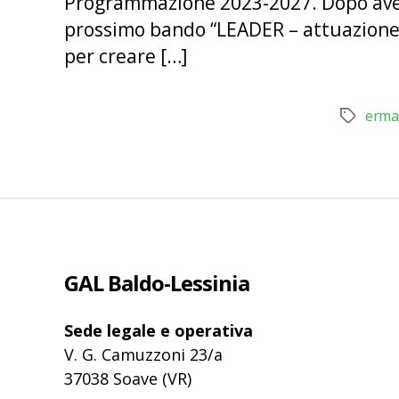
Programmazione 2023-2027. Dopo aver a
prossimo bando “LEADER – attuazione s
per creare […]
erma
Tag
GAL Baldo-Lessinia
Sede legale e operativa
V. G. Camuzzoni 23/a
37038 Soave (VR)