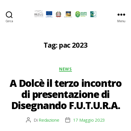
Cerca
Menu
GAL
Baldo-
Lessina
Tag:
pac 2023
Categorie
NEWS
A Dolcè il terzo incontro
di presentazione di
Disegnando F.U.T.U.R.A.
Di
Redazione
17 Maggio 2023
Autore
Data
articolo
dell'articolo