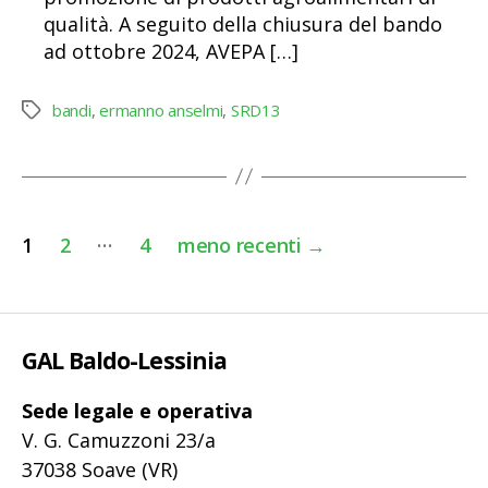
qualità. A seguito della chiusura del bando
ad ottobre 2024, AVEPA […]
bandi
,
ermanno anselmi
,
SRD13
Tag
Paginazione
…
1
2
4
meno recenti
→
degli
articoli
GAL Baldo-Lessinia
Sede legale e operativa
V. G. Camuzzoni 23/a
37038 Soave (VR)