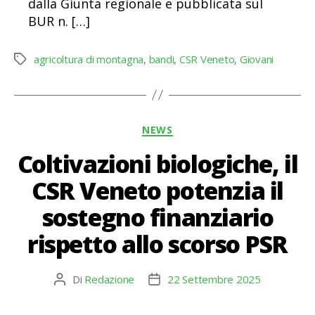
dalla Giunta regionale e pubblicata sul
BUR n. […]
agricoltura di montagna
,
bandi
,
CSR Veneto
,
Giovani
Tag
Categorie
NEWS
Coltivazioni biologiche, il
CSR Veneto potenzia il
sostegno finanziario
rispetto allo scorso PSR
Di
Redazione
22 Settembre 2025
Autore
Data
articolo
dell'articolo