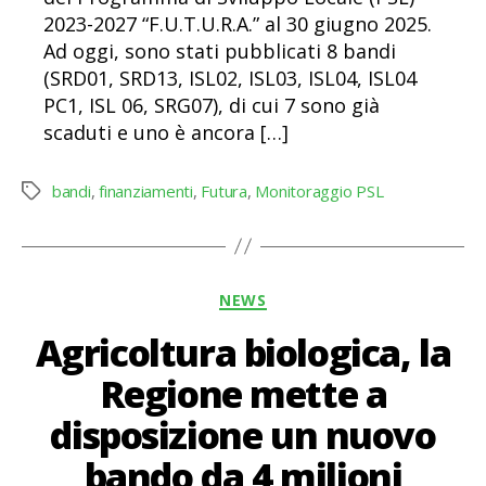
2023-2027 “F.U.T.U.R.A.” al 30 giugno 2025.
Ad oggi, sono stati pubblicati 8 bandi
(SRD01, SRD13, ISL02, ISL03, ISL04, ISL04
PC1, ISL 06, SRG07), di cui 7 sono già
scaduti e uno è ancora […]
bandi
,
finanziamenti
,
Futura
,
Monitoraggio PSL
Tag
Categorie
NEWS
Agricoltura biologica, la
Regione mette a
disposizione un nuovo
bando da 4 milioni