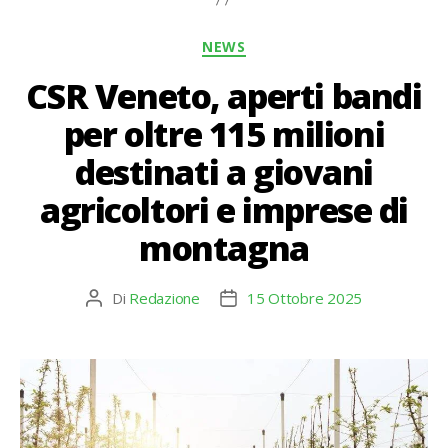
Categorie
NEWS
CSR Veneto, aperti bandi
per oltre 115 milioni
destinati a giovani
agricoltori e imprese di
montagna
Di
Redazione
15 Ottobre 2025
Autore
Data
articolo
dell'articolo