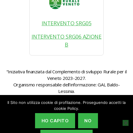
INTERVENTO SRG05
INTERVENTO SRG06 AZIONE
B
“Iniziativa finanziata dal Complemento di sviluppo Rurale per il
Veneto 2023-2027.
Organismo responsabile dell’informazione: GAL Baldo-
Lessinia.
Autorità di gestione: Regione Veneto – Direzione AdG FEASR
Il Sito non utilizza cookie di profilazione. Proseguendo accetti la
Bonifica e Irrigazione”
cookie Policy.
HO CAPITO
NO