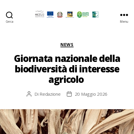
Cerca
Menu
GAL
Baldo-
Lessina
Categorie
NEWS
Giornata nazionale della
biodiversità di interesse
agricolo
Di
Redazione
20 Maggio 2026
Autore
Data
articolo
dell'articolo