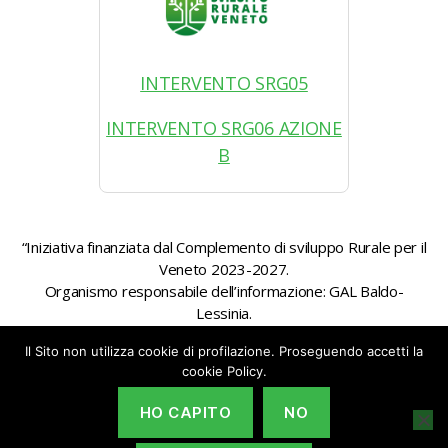
INTERVENTO SRG05
INTERVENTO SRG06 AZIONE
B
“Iniziativa finanziata dal Complemento di sviluppo Rurale per il
Veneto 2023-2027.
Organismo responsabile dell’informazione: GAL Baldo-
Lessinia.
Autorità di gestione: Regione Veneto – Direzione AdG FEASR
Il Sito non utilizza cookie di profilazione. Proseguendo accetti la
Bonifica e Irrigazione”
cookie Policy.
HO CAPITO
NO