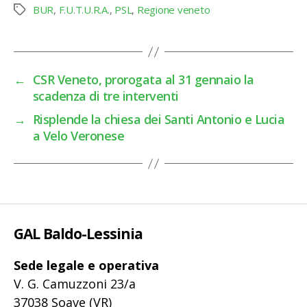
BUR
,
F.U.T.U.R.A.
,
PSL
,
Regione veneto
Tag
←
CSR Veneto, prorogata al 31 gennaio la
scadenza di tre interventi
→
Risplende la chiesa dei Santi Antonio e Lucia
a Velo Veronese
GAL Baldo-Lessinia
Sede legale e operativa
V. G. Camuzzoni 23/a
37038 Soave (VR)