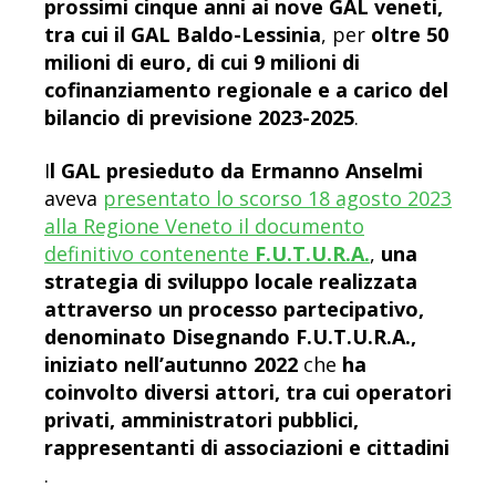
prossimi cinque anni ai nove GAL veneti,
tra cui il GAL Baldo-Lessinia
, per
oltre 50
milioni di euro, di cui 9 milioni di
cofinanziamento regionale e a carico del
bilancio di previsione 2023-2025
.
I
l GAL presieduto da Ermanno Anselmi
aveva
presentato lo scorso 18 agosto 2023
alla Regione Veneto il documento
definitivo contenente
F.U.T.U.R.A.
,
una
strategia di sviluppo locale realizzata
attraverso un processo partecipativo,
denominato Disegnando F.U.T.U.R.A.,
iniziato nell’autunno 2022
che
ha
coinvolto diversi attori, tra cui operatori
privati, amministratori pubblici,
rappresentanti di associazioni e cittadini​​
.