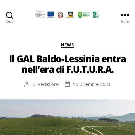
Cerca
Menu
GAL
Baldo-
Lessina
Categorie
NEWS
Il GAL Baldo-Lessinia entra
nell’era di F.U.T.U.R.A.
Di
Redazione
15 Dicembre 2023
Autore
Data
articolo
dell'articolo