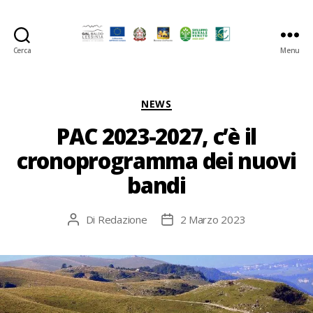
Cerca
Menu
GAL
Baldo-
Lessina
Categorie
NEWS
PAC 2023-2027, c’è il
cronoprogramma dei nuovi
bandi
Di
Redazione
2 Marzo 2023
Autore
Data
articolo
dell'articolo