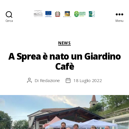
Cerca
Menu
GAL
Baldo-
Lessina
Categorie
NEWS
A Sprea è nato un Giardino
Cafè
Di
Redazione
18 Luglio 2022
Autore
Data
articolo
dell'articolo