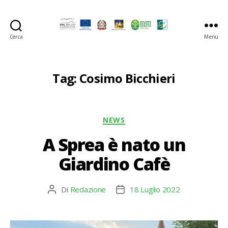
Cerca
Menu
GAL
Baldo-
Lessina
Tag:
Cosimo Bicchieri
Categorie
NEWS
A Sprea è nato un
Giardino Cafè
Di
Redazione
18 Luglio 2022
Autore
Data
articolo
dell'articolo