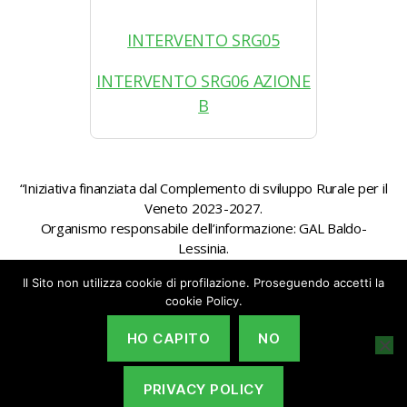
INTERVENTO SRG05
INTERVENTO SRG06 AZIONE
B
“Iniziativa finanziata dal Complemento di sviluppo Rurale per il
Veneto 2023-2027.
Organismo responsabile dell’informazione: GAL Baldo-
Lessinia.
Autorità di gestione: Regione Veneto – Direzione AdG FEASR
Il Sito non utilizza cookie di profilazione. Proseguendo accetti la
Bonifica e Irrigazione”
cookie Policy.
HO CAPITO
NO
PRIVACY POLICY
© 2026
GAL Baldo-Lessina
Su
↑