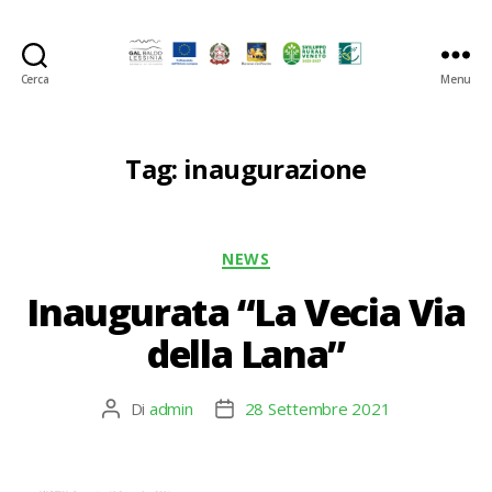
Cerca
Menu
GAL
Baldo-
Lessina
Tag:
inaugurazione
Categorie
NEWS
Inaugurata “La Vecia Via
della Lana”
Di
admin
28 Settembre 2021
Autore
Data
articolo
dell'articolo