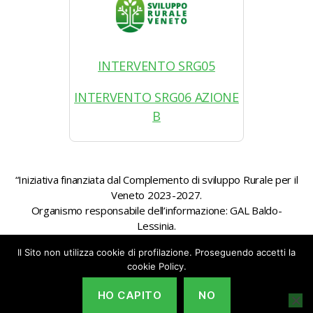
INTERVENTO SRG05
INTERVENTO SRG06 AZIONE
B
“Iniziativa finanziata dal Complemento di sviluppo Rurale per il
Veneto 2023-2027.
Organismo responsabile dell’informazione: GAL Baldo-
Lessinia.
Autorità di gestione: Regione Veneto – Direzione AdG FEASR
Il Sito non utilizza cookie di profilazione. Proseguendo accetti la
Bonifica e Irrigazione”
cookie Policy.
HO CAPITO
NO