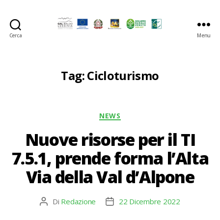
Cerca
Menu
GAL
Baldo-
Lessina
Tag:
Cicloturismo
Categorie
NEWS
Nuove risorse per il TI
7.5.1, prende forma l’Alta
Via della Val d’Alpone
Di
Redazione
22 Dicembre 2022
Autore
Data
articolo
dell'articolo