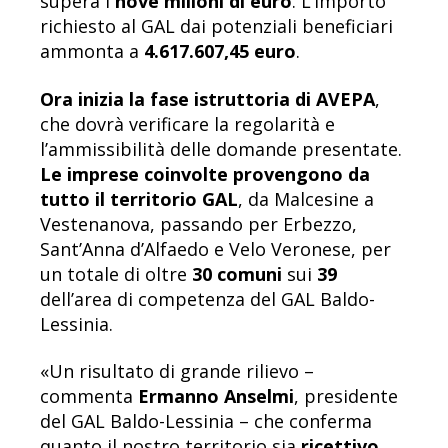
supera i
nove milioni di euro
. L’importo
richiesto al GAL dai potenziali beneficiari
ammonta a
4.617.607,45 euro
.
Ora inizia la fase istruttoria di AVEPA
,
che dovrà verificare la regolarità e
l’ammissibilità delle domande presentate.
Le imprese coinvolte provengono da
tutto il territorio GAL
, da Malcesine a
Vestenanova, passando per Erbezzo,
Sant’Anna d’Alfaedo e Velo Veronese, per
un totale di oltre
30 comuni
sui
39
dell’area di competenza del GAL Baldo-
Lessinia.
«Un risultato di grande rilievo –
commenta
Ermanno Anselmi
, presidente
del GAL Baldo-Lessinia – che conferma
quanto il nostro territorio sia
ricettivo