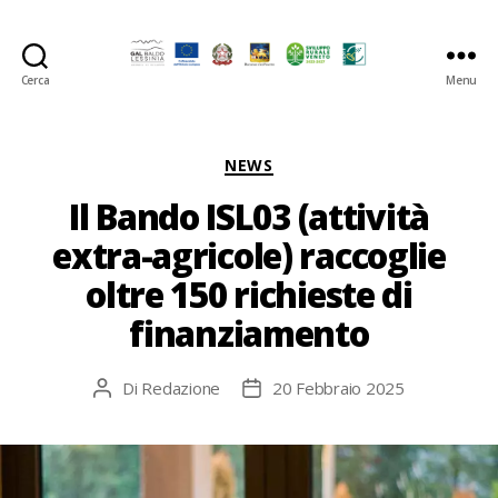
Cerca
Menu
GAL
Baldo-
Lessina
Categorie
NEWS
Il Bando ISL03 (attività
extra-agricole) raccoglie
oltre 150 richieste di
finanziamento
Di
Redazione
20 Febbraio 2025
Autore
Data
articolo
dell'articolo