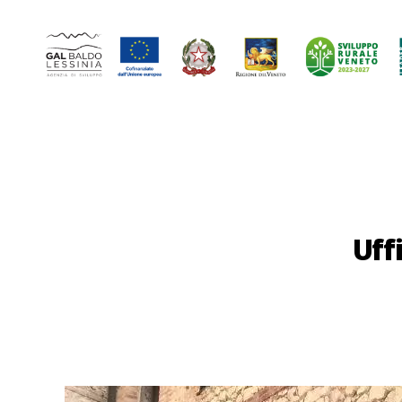
GAL
Baldo-
Lessina
Uff