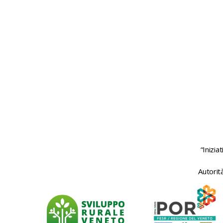
“Inizi
Autorit