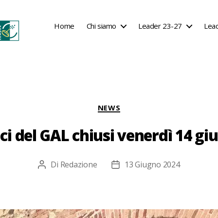
Home
Chi siamo
Leader 23-27
Lea
Categorie
NEWS
ici del GAL chiusi venerdì 14 gi
Di
Redazione
13 Giugno 2024
Autore
Data
articolo
dell'articolo