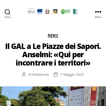
Cerca
Menu
GAL
Baldo-
Lessina
Categorie
NEWS
Il GAL a Le Piazze dei Sapori.
Anselmi: «Qui per
incontrare i territori»
Di
Redazione
7 Maggio 2023
Autore
Data
articolo
dell'articolo