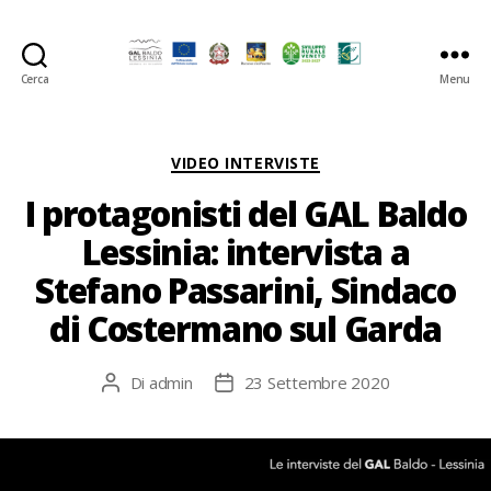
Cerca
Menu
GAL
Baldo-
Lessina
Categorie
VIDEO INTERVISTE
I protagonisti del GAL Baldo
Lessinia: intervista a
Stefano Passarini, Sindaco
di Costermano sul Garda
Di
admin
23 Settembre 2020
Autore
Data
articolo
dell'articolo