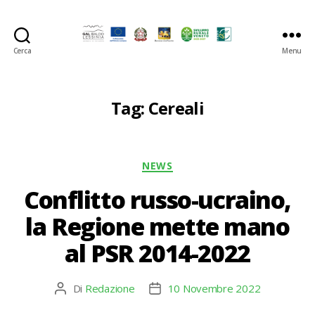
Cerca
Menu
GAL
Baldo-
Lessina
Tag:
Cereali
Categorie
NEWS
Conflitto russo-ucraino,
la Regione mette mano
al PSR 2014-2022
Di
Redazione
10 Novembre 2022
Autore
Data
articolo
dell'articolo