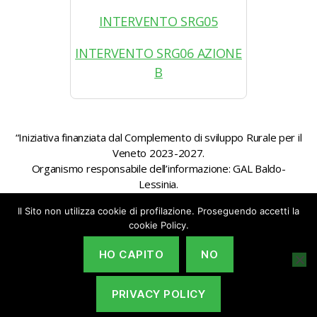
INTERVENTO SRG05
INTERVENTO SRG06 AZIONE
B
“Iniziativa finanziata dal Complemento di sviluppo Rurale per il
Veneto 2023-2027.
Organismo responsabile dell’informazione: GAL Baldo-
Lessinia.
Autorità di gestione: Regione Veneto – Direzione AdG FEASR
Il Sito non utilizza cookie di profilazione. Proseguendo accetti la
Bonifica e Irrigazione”
cookie Policy.
HO CAPITO
NO
PRIVACY POLICY
© 2026
GAL Baldo-Lessina
Su
↑