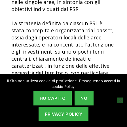
nelle singole aree, in sintonia con gli
obiettivi individuati dal PSR.
La strategia definita da ciascun PSL è
stata concepita e organizzata “dal basso”,
ossia dagli operatori locali delle aree
interessate, e ha concentrato l’attenzione
e gli investimenti su uno o pochi temi
centrali, chiaramente delineati e
caratterizzati, in funzione delle effettive
necessità del territorio, con particolare
attenzione ai temi del miglioramento
Il Sito non utilizza cookie di profilazione. Proseguendo accetti la
della qualità della vita, della
cookie Policy.
diversificazione delle attività economiche
HO CAPITO
NO
e dell’integrazione tra i diversi settori
economici e produttivi.
PRIVACY POLICY
Al
PSL del GAL Baldo – Lessinia per il