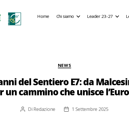
Home
Chi siamo
Leader 23-27
L
Categorie
NEWS
 anni del Sentiero E7: da Malce
r un cammino che unisce l’Eur
Di
Redazione
1 Settembre 2025
Autore
Data
articolo
dell'articolo