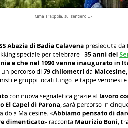
Cima Trappola, sul sentiero E7.
SS Abazia di Badia Calavena
presieduta da
ekking speciale per celebrare i
35 anni del
Se
ia e che nel 1990 venne inaugurato in Ital
e un percorso di
79 chilometri
da
Malcesine, 
isti e gruppi locali lungo le tappe veronesi e
ato
con nuova segnaletica grazie al
lavoro co
o El Capel di Parona
, sarà percorso in cinqu
Baldo a Malcesine. «
Abbiamo pensato di dare
ere dimenticato
» racconta
Maurizio Boni
, t