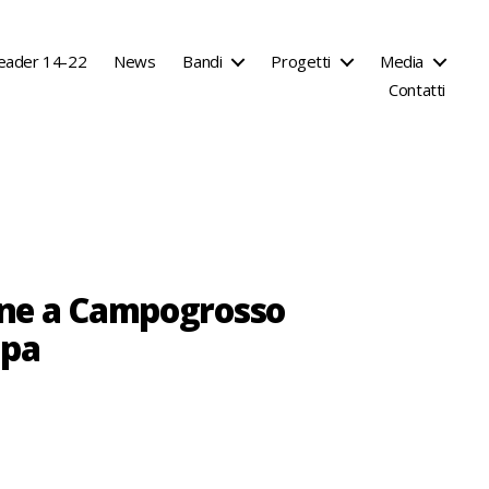
eader 14-22
News
Bandi
Progetti
Media
Contatti
sine a Campogrosso
opa