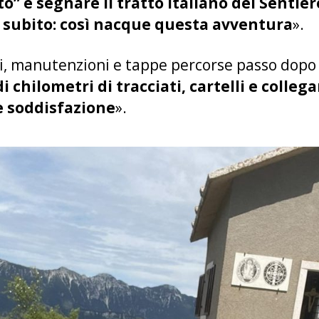
o” e segnare il tratto italiano del Sentie
 subito: così nacque questa avventura
».
oni, manutenzioni e tappe percorse passo dopo
i chilometri di tracciati, cartelli e coll
e soddisfazione
».