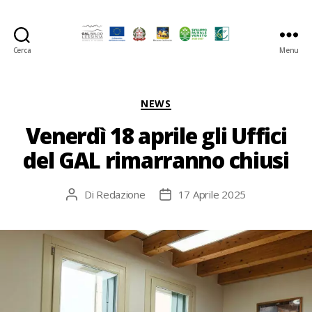
Cerca
Menu
GAL
Baldo-
Lessina
Categorie
NEWS
Venerdì 18 aprile gli Uffici
del GAL rimarranno chiusi
Di
Redazione
17 Aprile 2025
Autore
Data
articolo
dell'articolo