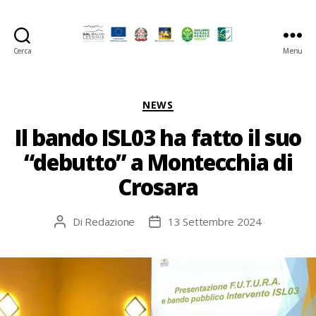
Cerca
Menu
GAL
Baldo-
Lessina
Categorie
NEWS
Il bando ISL03 ha fatto il suo
“debutto” a Montecchia di
Crosara
Di
Redazione
13 Settembre 2024
Autore
Data
articolo
dell'articolo