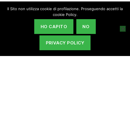
Il Sito non utilizza cookie di profilazione. Proseguendo accetti la
cookie Policy.
HO CAPITO
NO
PRIVACY POLICY
INTERVENTO SRG05
INTERVENTO SRG06 AZIONE
B
“Iniziativa finanziata dal Complemento di sviluppo Rurale per il
Veneto 2023-2027.
Organismo responsabile dell’informazione: GAL Baldo-
Lessinia.
Autorità di gestione: Regione Veneto – Direzione AdG FEASR