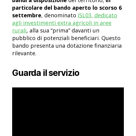
bandi a disposizione
del territorio,
in
particolare del bando aperto lo scorso 6
settembre
, denominato
ISL03, dedicato
agli investimenti extra agricoli in aree
rurali
, alla sua “prima” davanti un
pubblico di potenziali beneficiari. Questo
bando presenta una dotazione finanziaria
rilevante.
Guarda il servizio