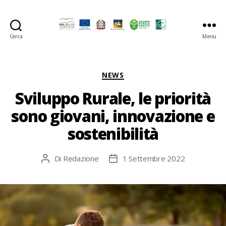
Cerca
Menu
GAL
Baldo-
Lessina
Categorie
NEWS
Sviluppo Rurale, le priorità
sono giovani, innovazione e
sostenibilità
Di
Redazione
1 Settembre 2022
Autore
Data
articolo
dell'articolo