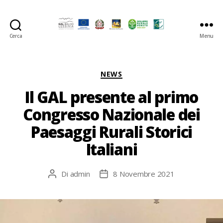
Cerca
Menu
GAL
Baldo-
Lessina
Categorie
NEWS
Il GAL presente al primo
Congresso Nazionale dei
Paesaggi Rurali Storici
Italiani
Di
admin
8 Novembre 2021
Autore
Data
articolo
dell'articolo