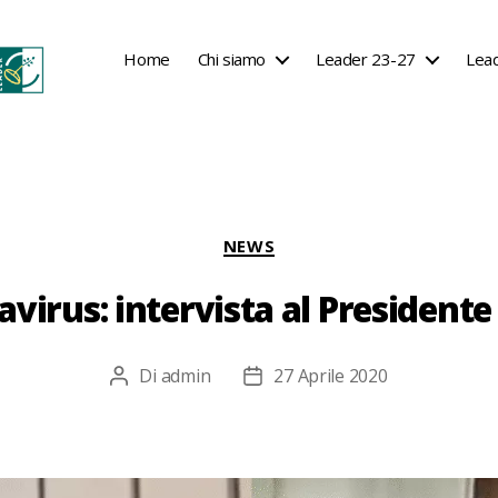
Home
Chi siamo
Leader 23-27
Lea
Categorie
NEWS
virus: intervista al President
Di
admin
27 Aprile 2020
Autore
Data
articolo
dell'articolo