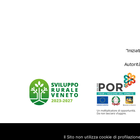
“Inizi
Autorit
© 2026
GAL Baldo-Lessina
Il Sito non utilizza cookie di profilazio