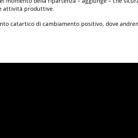
el momento della ripartenza – aggiunge – che sicu
 attività produttive.
nto catartico di cambiamento positivo, dove andre