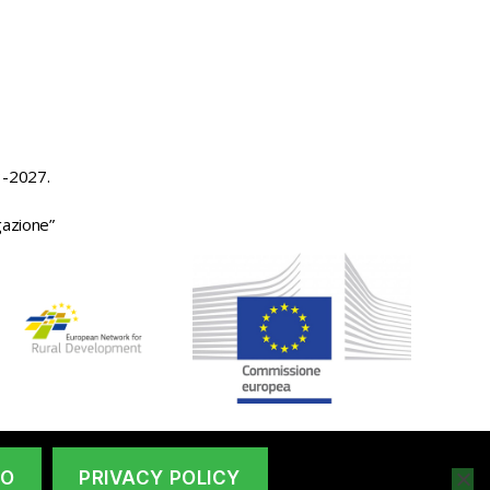
3-2027.
gazione”
All'inizio
↑
NO
PRIVACY POLICY